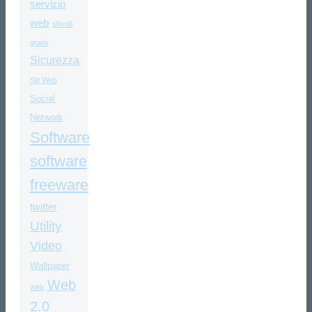
servizio
web
sfondi
gratis
Sicurezza
Siti Web
Social
Network
Software
software
freeware
twitter
Utility
Video
Wallpaper
Web
web
2.0