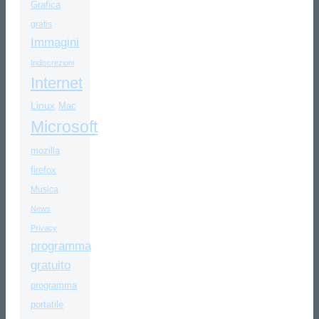
Grafica
gratis
Immagini
Indiscrezioni
Internet
Linux
Mac
Microsoft
mozilla
firefox
Musica
News
Privacy
programma
gratuito
programma
portatile