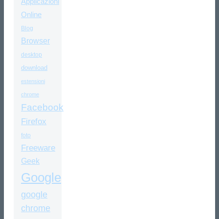
Applicazioni
Online
Blog
Browser
desktop
download
estensioni
chrome
Facebook
Firefox
foto
Freeware
Geek
Google
google
chrome