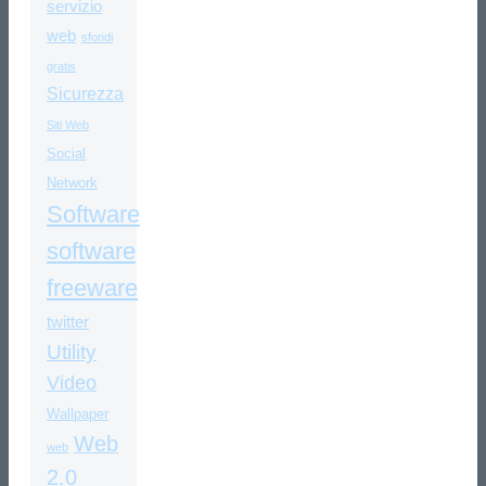
servizio
web
sfondi
gratis
Sicurezza
Siti Web
Social
Network
Software
software
freeware
twitter
Utility
Video
Wallpaper
Web
web
2.0