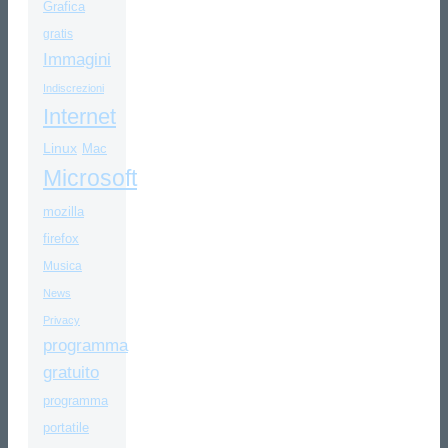
Grafica
gratis
Immagini
Indiscrezioni
Internet
Linux
Mac
Microsoft
mozilla
firefox
Musica
News
Privacy
programma
gratuito
programma
portatile