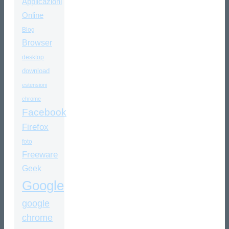
Applicazioni
Online
Blog
Browser
desktop
download
estensioni
chrome
Facebook
Firefox
foto
Freeware
Geek
Google
google
chrome