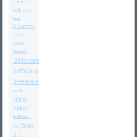
servizio
web
sfondi
gratis
Sicurezza
Siti Web
Social
Network
Software
software
freeware
twitter
Utility
Video
Wallpaper
Web
web
2.0