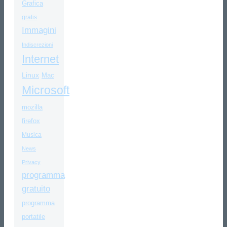
Grafica
gratis
Immagini
Indiscrezioni
Internet
Linux
Mac
Microsoft
mozilla
firefox
Musica
News
Privacy
programma
gratuito
programma
portatile