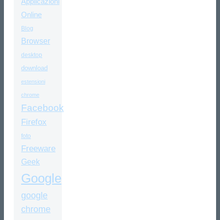
Applicazioni
Online
Blog
Browser
desktop
download
estensioni
chrome
Facebook
Firefox
foto
Freeware
Geek
Google
google
chrome