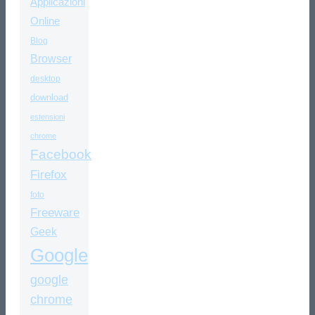
Applicazioni
Online
Blog
Browser
desktop
download
estensioni
chrome
Facebook
Firefox
foto
Freeware
Geek
Google
google
chrome