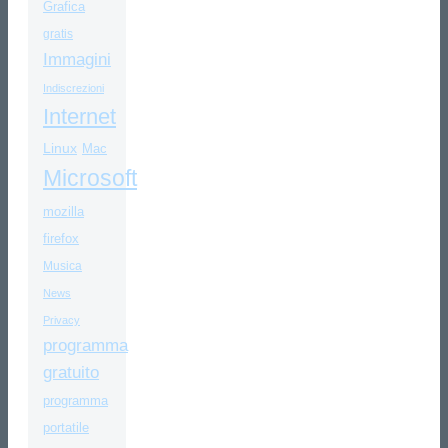
Grafica
gratis
Immagini
Indiscrezioni
Internet
Linux
Mac
Microsoft
mozilla
firefox
Musica
News
Privacy
programma
gratuito
programma
portatile