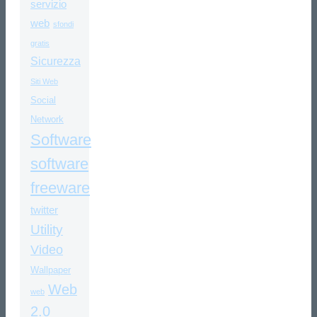
servizio
web
sfondi
gratis
Sicurezza
Siti Web
Social
Network
Software
software
freeware
twitter
Utility
Video
Wallpaper
Web
web
2.0