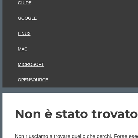
GUIDE
GOOGLE
LINUX
MAC
MICROSOFT
OPENSOURCE
Non è stato trovato
Non riusciamo a trovare quello che cerchi. Forse eseg