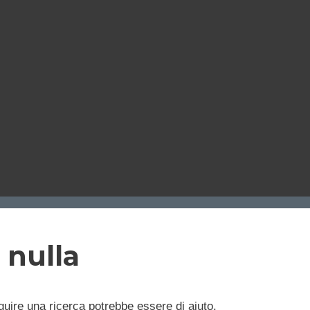
 nulla
uire una ricerca potrebbe essere di aiuto.