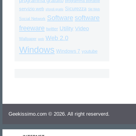
programma gratuito
programma portatile
Sicurezza
servizio web
sfondi gratis
Siti Web
Software
software
Social Network
freeware
Utility
Video
twitter
Web 2.0
Wallpaper
web
Windows
Windows 7
youtube
Geekissimo.com © 2026. All right reserverd.