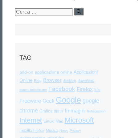
Ricerca
per:
TAG
Applicazioni
add-on
applicazione online
Browser
Online
download
Blog
desktop
Facebook
Firefox
foto
estensioni chrome
Google
google
Freeware
Geek
chrome
Immagini
Grafica
gratis
Indiscrezioni
Internet
Microsoft
Linux
Mac
mozilla firefox
Musica
News
Privacy