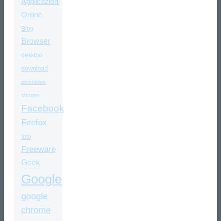
Applicazioni
Online
Blog
Browser
desktop
download
estensioni
chrome
Facebook
Firefox
foto
Freeware
Geek
Google
google
chrome