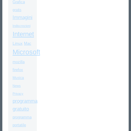
Grafica
gratis
Immagini
Indiscrezioni
Internet
Linux
Mac
Microsoft
mozilla
firefox
Musica
News
Privacy
programma
gratuito
programma
portatile