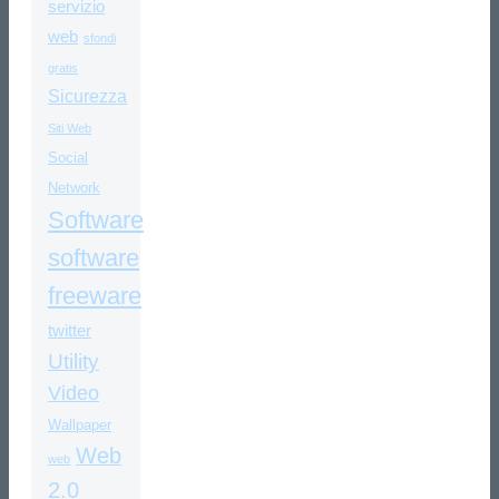
servizio
web
sfondi
gratis
Sicurezza
Siti Web
Social
Network
Software
software
freeware
twitter
Utility
Video
Wallpaper
Web
web
2.0