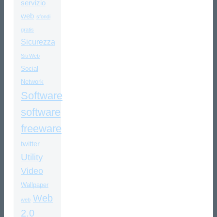
servizio
web
sfondi
gratis
Sicurezza
Siti Web
Social
Network
Software
software
freeware
twitter
Utility
Video
Wallpaper
Web
web
2.0