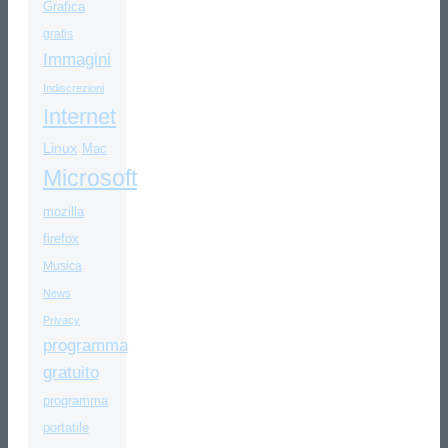
Grafica
gratis
Immagini
Indiscrezioni
Internet
Linux
Mac
Microsoft
mozilla
firefox
Musica
News
Privacy
programma
gratuito
programma
portatile