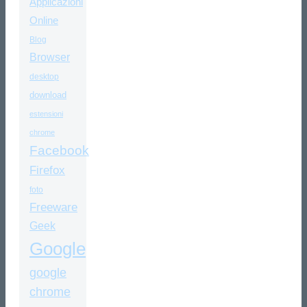
Applicazioni
Online
Blog
Browser
desktop
download
estensioni
chrome
Facebook
Firefox
foto
Freeware
Geek
Google
google
chrome