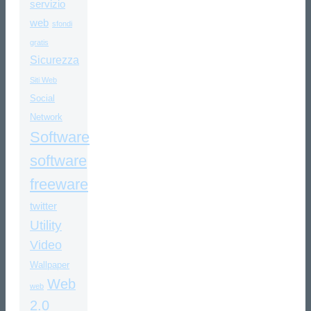
servizio
web
sfondi
gratis
Sicurezza
Siti Web
Social
Network
Software
software
freeware
twitter
Utility
Video
Wallpaper
Web
web
2.0