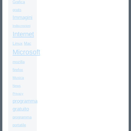
Grafica
gratis
Immagini
Indiscrezioni
Internet
Linux
Mac
Microsoft
mozilla
firefox
Musica
News
Privacy
programma
gratuito
programma
portatile