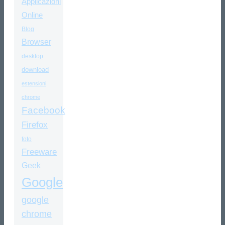
Applicazioni
Online
Blog
Browser
desktop
download
estensioni
chrome
Facebook
Firefox
foto
Freeware
Geek
Google
google
chrome