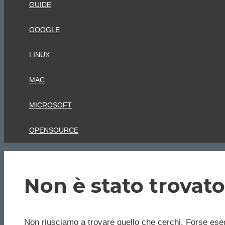
GUIDE
GOOGLE
LINUX
MAC
MICROSOFT
OPENSOURCE
Non è stato trovato
Non riusciamo a trovare quello che cerchi. Forse eseg