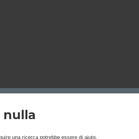
 nulla
uire una ricerca potrebbe essere di aiuto.