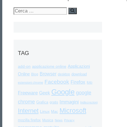
Ricerca
per:
TAG
Applicazioni
add-on
applicazione online
Browser
Online
download
Blog
desktop
Facebook
Firefox
foto
estensioni chrome
Google
google
Freeware
Geek
chrome
Immagini
Grafica
gratis
Indiscrezioni
Internet
Microsoft
Linux
Mac
mozilla firefox
Musica
News
Privacy