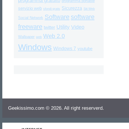
programma gratuito
programma portatile
Sicurezza
servizio web
sfondi gratis
Siti Web
Software
software
Social Network
freeware
Utility
Video
twitter
Web 2.0
Wallpaper
web
Windows
Windows 7
youtube
Geekissimo.com © 2026. All right reserverd.