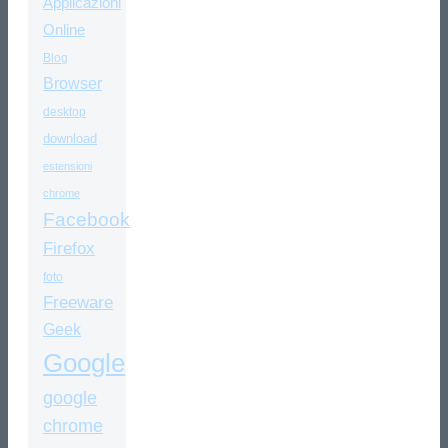
Applicazioni
Online
Blog
Browser
desktop
download
estensioni
chrome
Facebook
Firefox
foto
Freeware
Geek
Google
google
chrome