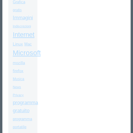
Grafica
gratis
Immagini
Indiscrezioni
Internet
Linux
Mac
Microsoft
mozilla
firefox
Musica
News
Privacy
programma
gratuito
programma
portatile