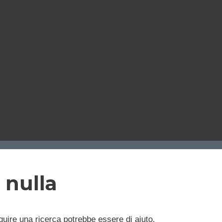
 nulla
uire una ricerca potrebbe essere di aiuto.