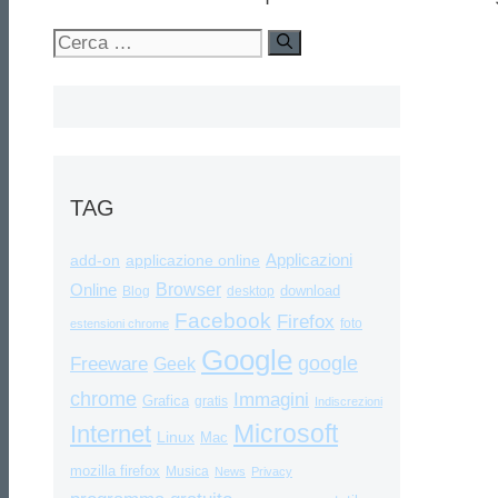
Ricerca
per:
TAG
Applicazioni
add-on
applicazione online
Browser
Online
download
Blog
desktop
Facebook
Firefox
foto
estensioni chrome
Google
google
Freeware
Geek
chrome
Immagini
Grafica
gratis
Indiscrezioni
Internet
Microsoft
Linux
Mac
mozilla firefox
Musica
News
Privacy