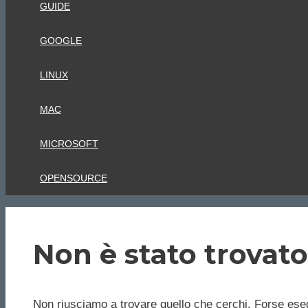
GUIDE
GOOGLE
LINUX
MAC
MICROSOFT
OPENSOURCE
Non è stato trovato
Non riusciamo a trovare quello che cerchi. Forse eseg