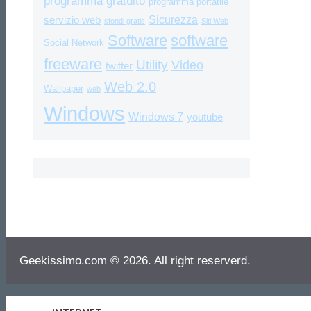
programma gratuito
programma portatile
Sicurezza
servizio web
sfondi gratis
Siti Web
Software
software
Social Network
freeware
Utility
Video
twitter
Web 2.0
Wallpaper
web
Windows
Windows 7
youtube
Geekissimo.com © 2026. All right reserverd.