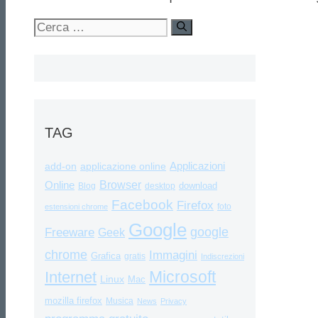
Ricerca
per:
TAG
Applicazioni
add-on
applicazione online
Browser
Online
download
Blog
desktop
Facebook
Firefox
foto
estensioni chrome
Google
google
Freeware
Geek
chrome
Immagini
Grafica
gratis
Indiscrezioni
Internet
Microsoft
Linux
Mac
mozilla firefox
Musica
News
Privacy