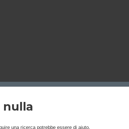
 nulla
uire una ricerca potrebbe essere di aiuto.