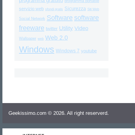
programma gratuito
programma portatile
Sicurezza
servizio web
sfondi gratis
Siti Web
Software
software
Social Network
freeware
Utility
Video
twitter
Web 2.0
Wallpaper
web
Windows
Windows 7
youtube
Geekissimo.com © 2026. All right reserverd.