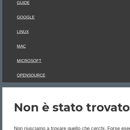
GUIDE
GOOGLE
LINUX
MAC
MICROSOFT
OPENSOURCE
Non è stato trovato
Non riusciamo a trovare quello che cerchi. Forse eseg