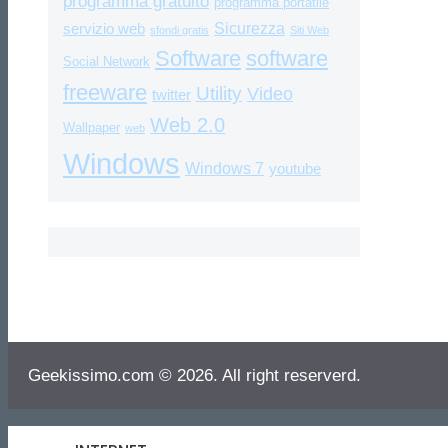
programma gratuito
programma portatile
Sicurezza
servizio web
sfondi gratis
Siti Web
Software
software
Social Network
freeware
Utility
Video
twitter
Web 2.0
Wallpaper
web
Windows
Windows 7
youtube
Geekissimo.com © 2026. All right reserverd.