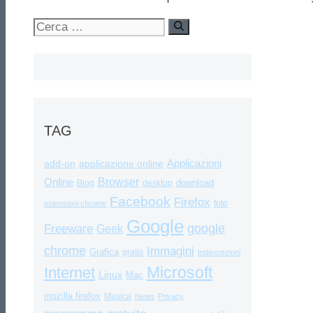
Ricerca
per:
TAG
Applicazioni
add-on
applicazione online
Browser
Online
download
Blog
desktop
Facebook
Firefox
foto
estensioni chrome
Google
google
Freeware
Geek
chrome
Immagini
Grafica
gratis
Indiscrezioni
Internet
Microsoft
Linux
Mac
mozilla firefox
Musica
News
Privacy