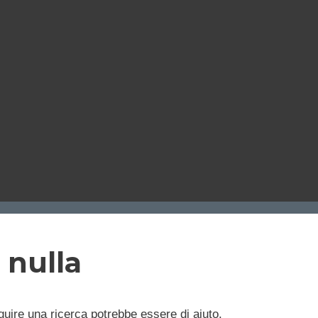
 nulla
uire una ricerca potrebbe essere di aiuto.