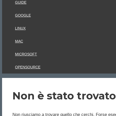
GUIDE
GOOGLE
LINUX
MAC
MICROSOFT
OPENSOURCE
Non è stato trovato
Non riusciamo a trovare quello che cerchi. Forse eseg