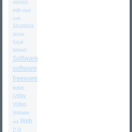
servizio
web
sfondi
gratis
Sicurezza
Siti Web
Social
Network
Software
software
freeware
twitter
Utility
Video
Wallpaper
Web
web
2.0