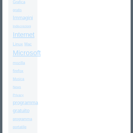
Grafica
gratis
Immagini
Indiscrezioni
Internet
Linux
Mac
Microsoft
mozilla
firefox
Musica
News
Privacy
programma
gratuito
programma
portatile