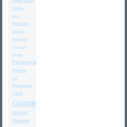
Applicazioni
Online
Blog
Browser
desktop
download
estensioni
chrome
Facebook
Firefox
foto
Freeware
Geek
Google
google
chrome