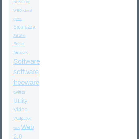
servizio
web
sfondi
gratis
Sicurezza
Siti Web
Social
Network
Software
software
freeware
twitter
Utility
Video
Wallpaper
Web
web
2.0