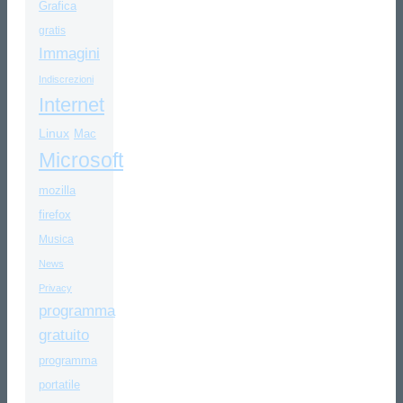
Grafica
gratis
Immagini
Indiscrezioni
Internet
Linux
Mac
Microsoft
mozilla
firefox
Musica
News
Privacy
programma
gratuito
programma
portatile