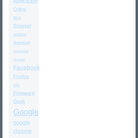
Applicazioni
Online
Blog
Browser
desktop
download
estensioni
chrome
Facebook
Firefox
foto
Freeware
Geek
Google
google
chrome