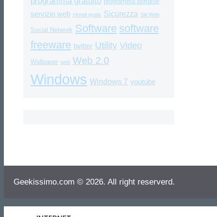
programma gratuito
programma portatile
Sicurezza
servizio web
sfondi gratis
Siti Web
Software
software
Social Network
freeware
Utility
Video
twitter
Web 2.0
Wallpaper
web
Windows
Windows 7
youtube
Geekissimo.com © 2026. All right reserverd.