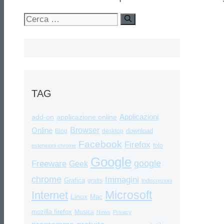
Ricerca
per:
TAG
Applicazioni
add-on
applicazione online
Browser
Online
download
Blog
desktop
Facebook
Firefox
foto
estensioni chrome
Google
google
Freeware
Geek
chrome
Immagini
Grafica
gratis
Indiscrezioni
Internet
Microsoft
Linux
Mac
mozilla firefox
Musica
News
Privacy