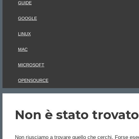
GUIDE
GOOGLE
LINUX
MAC
MICROSOFT
OPENSOURCE
Non è stato trovato
Non riusciamo a trovare quello che cerchi. Forse eseg