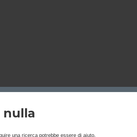
 nulla
uire una ricerca potrebbe essere di aiuto.