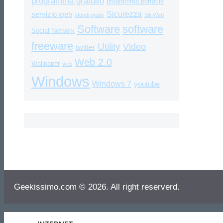
programma gratuito
programma portatile
Sicurezza
servizio web
sfondi gratis
Siti Web
Software
software
Social Network
freeware
Utility
Video
twitter
Web 2.0
Wallpaper
web
Windows
Windows 7
youtube
Geekissimo.com © 2026. All right reserverd.