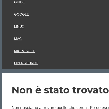
GUIDE
GOOGLE
LINUX
MAC
MICROSOFT
OPENSOURCE
Non è stato trovato
Non riusciamo a trovare quello che cerchi. Forse eseg