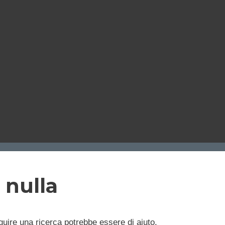
 nulla
uire una ricerca potrebbe essere di aiuto.