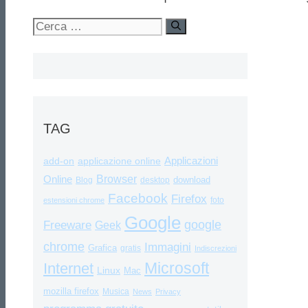
Ricerca
per:
TAG
Applicazioni
add-on
applicazione online
Browser
Online
download
Blog
desktop
Facebook
Firefox
foto
estensioni chrome
Google
google
Freeware
Geek
chrome
Immagini
Grafica
gratis
Indiscrezioni
Internet
Microsoft
Linux
Mac
mozilla firefox
Musica
News
Privacy