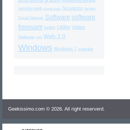
programma gratuito
programma portatile
Sicurezza
servizio web
sfondi gratis
Siti Web
Software
software
Social Network
freeware
Utility
Video
twitter
Web 2.0
Wallpaper
web
Windows
Windows 7
youtube
Geekissimo.com © 2026. All right reserverd.