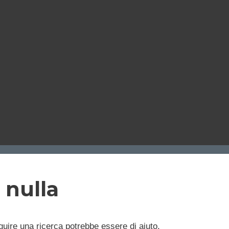
 nulla
uire una ricerca potrebbe essere di aiuto.