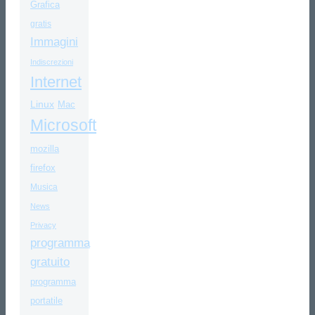
Grafica
gratis
Immagini
Indiscrezioni
Internet
Linux
Mac
Microsoft
mozilla
firefox
Musica
News
Privacy
programma
gratuito
programma
portatile