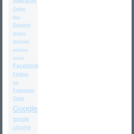
Applicazioni
Online
Blog
Browser
desktop
download
estensioni
chrome
Facebook
Firefox
foto
Freeware
Geek
Google
google
chrome