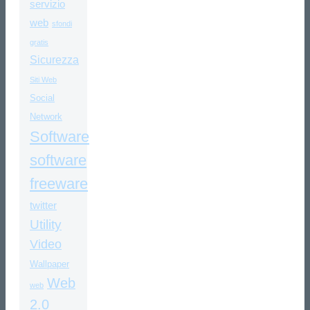
servizio
web
sfondi
gratis
Sicurezza
Siti Web
Social
Network
Software
software
freeware
twitter
Utility
Video
Wallpaper
Web
web
2.0