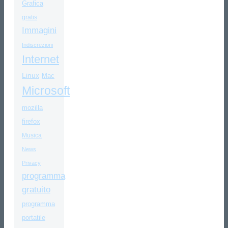
Grafica
gratis
Immagini
Indiscrezioni
Internet
Linux
Mac
Microsoft
mozilla
firefox
Musica
News
Privacy
programma
gratuito
programma
portatile