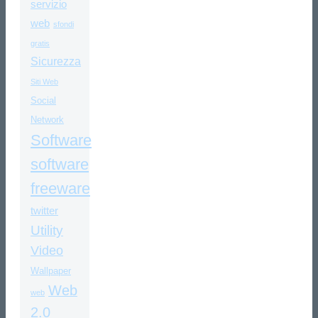
servizio
web
sfondi
gratis
Sicurezza
Siti Web
Social
Network
Software
software
freeware
twitter
Utility
Video
Wallpaper
Web
web
2.0