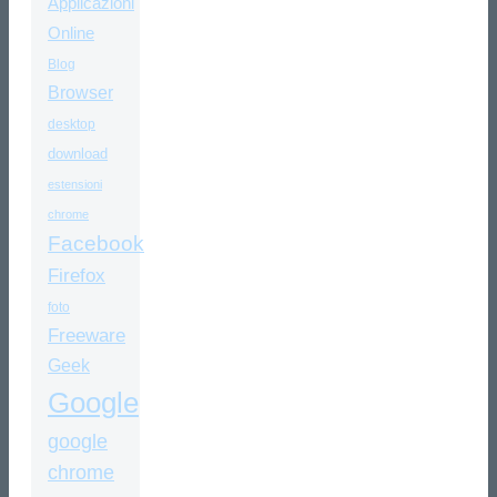
Applicazioni
Online
Blog
Browser
desktop
download
estensioni
chrome
Facebook
Firefox
foto
Freeware
Geek
Google
google
chrome