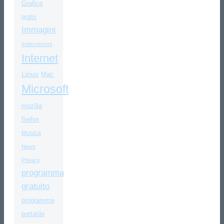
Grafica
gratis
Immagini
Indiscrezioni
Internet
Linux
Mac
Microsoft
mozilla
firefox
Musica
News
Privacy
programma
gratuito
programma
portatile