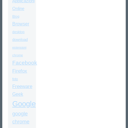
Applicazioni
Online
Blog
Browser
desktop
download
estensioni
chrome
Facebook
Firefox
foto
Freeware
Geek
Google
google
chrome