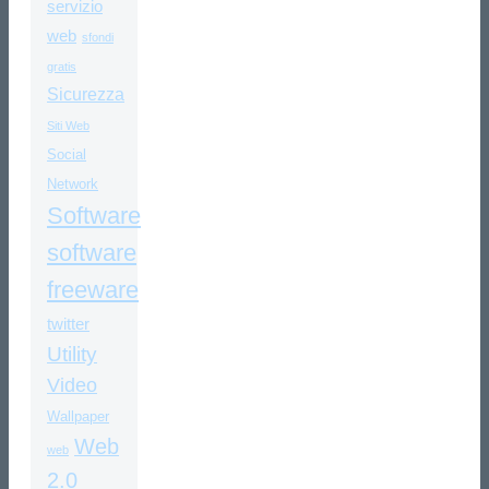
servizio
web
sfondi
gratis
Sicurezza
Siti Web
Social
Network
Software
software
freeware
twitter
Utility
Video
Wallpaper
Web
web
2.0