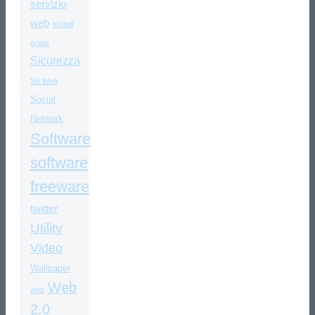
servizio
web
sfondi
gratis
Sicurezza
Siti Web
Social
Network
Software
software
freeware
twitter
Utility
Video
Wallpaper
Web
web
2.0