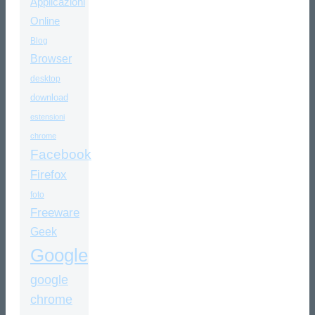
Applicazioni
Online
Blog
Browser
desktop
download
estensioni
chrome
Facebook
Firefox
foto
Freeware
Geek
Google
google
chrome