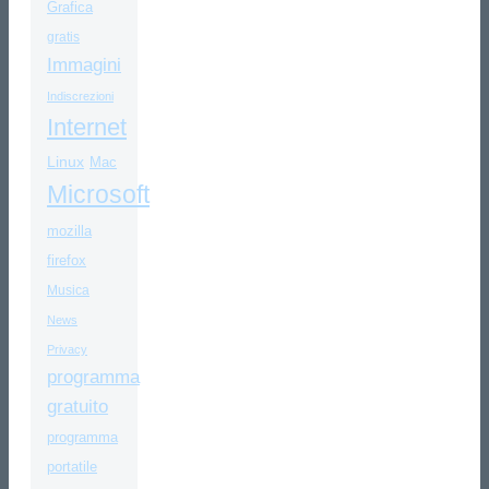
Grafica
gratis
Immagini
Indiscrezioni
Internet
Linux
Mac
Microsoft
mozilla
firefox
Musica
News
Privacy
programma
gratuito
programma
portatile