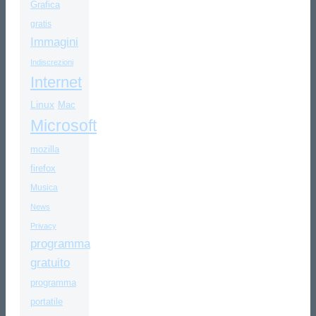
Grafica
gratis
Immagini
Indiscrezioni
Internet
Linux
Mac
Microsoft
mozilla
firefox
Musica
News
Privacy
programma
gratuito
programma
portatile