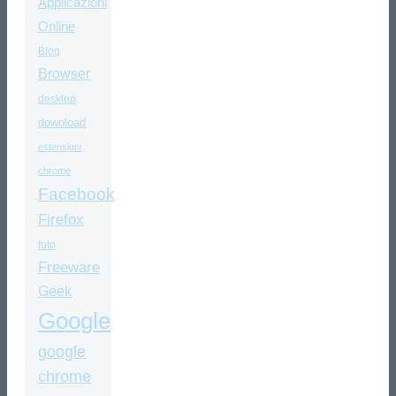
Applicazioni
Online
Blog
Browser
desktop
download
estensioni
chrome
Facebook
Firefox
foto
Freeware
Geek
Google
google
chrome