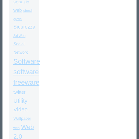
servizio
web
sfondi
gratis
Sicurezza
Siti Web
Social
Network
Software
software
freeware
twitter
Utility
Video
Wallpaper
Web
web
2.0