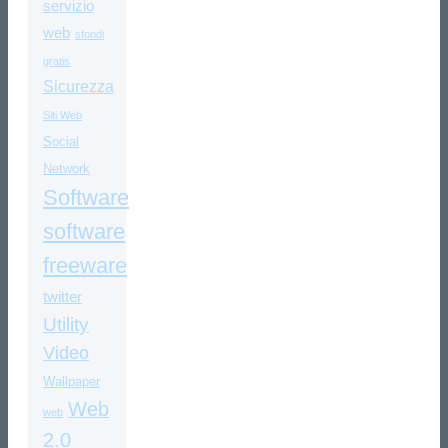
servizio
web
sfondi
gratis
Sicurezza
Siti Web
Social
Network
Software
software
freeware
twitter
Utility
Video
Wallpaper
Web
web
2.0