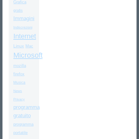
Grafica
gratis
Immagini
Indiscrezioni
Internet
Linux
Mac
Microsoft
mozilla
firefox
Musica
News
Privacy
programma
gratuito
programma
portatile