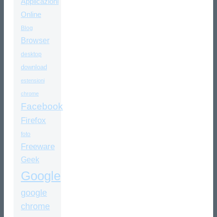
Applicazioni
Online
Blog
Browser
desktop
download
estensioni
chrome
Facebook
Firefox
foto
Freeware
Geek
Google
google
chrome