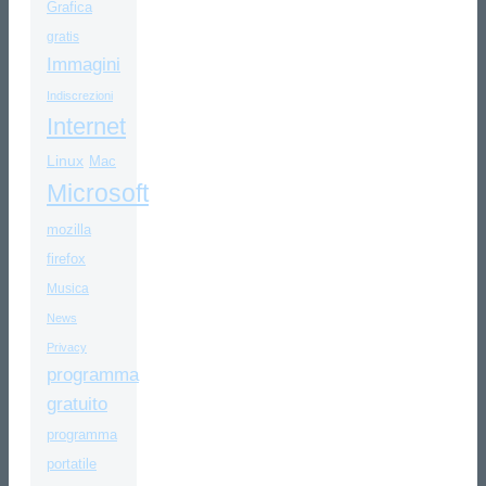
Grafica
gratis
Immagini
Indiscrezioni
Internet
Linux
Mac
Microsoft
mozilla
firefox
Musica
News
Privacy
programma
gratuito
programma
portatile