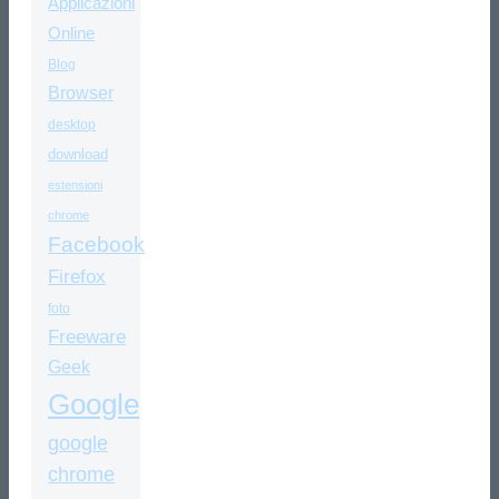
Applicazioni
Online
Blog
Browser
desktop
download
estensioni
chrome
Facebook
Firefox
foto
Freeware
Geek
Google
google
chrome