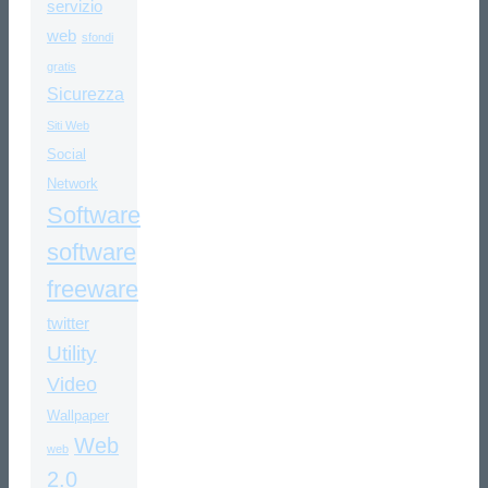
servizio
web
sfondi
gratis
Sicurezza
Siti Web
Social
Network
Software
software
freeware
twitter
Utility
Video
Wallpaper
Web
web
2.0