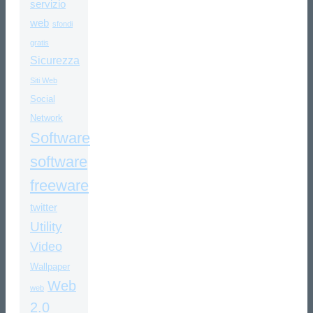
servizio
web
sfondi
gratis
Sicurezza
Siti Web
Social
Network
Software
software
freeware
twitter
Utility
Video
Wallpaper
Web
web
2.0