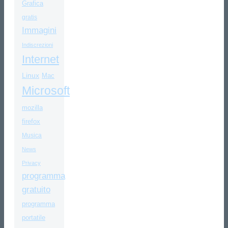
Grafica
gratis
Immagini
Indiscrezioni
Internet
Linux
Mac
Microsoft
mozilla
firefox
Musica
News
Privacy
programma
gratuito
programma
portatile