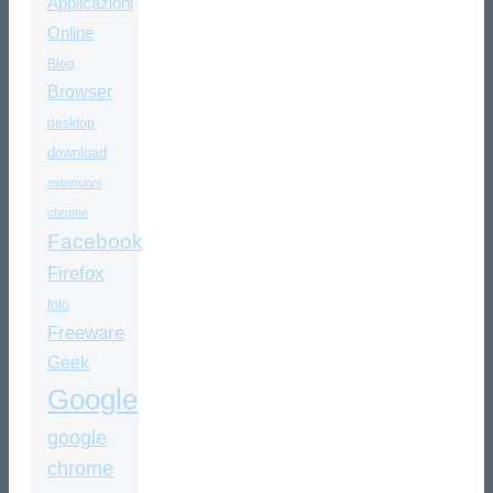
Applicazioni
Online
Blog
Browser
desktop
download
estensioni
chrome
Facebook
Firefox
foto
Freeware
Geek
Google
google
chrome