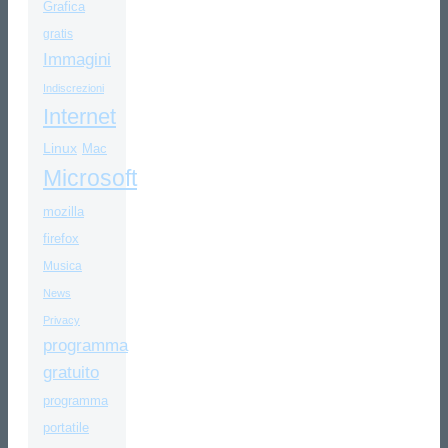
Grafica
gratis
Immagini
Indiscrezioni
Internet
Linux
Mac
Microsoft
mozilla
firefox
Musica
News
Privacy
programma
gratuito
programma
portatile