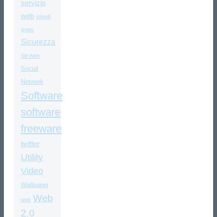
servizio
web
sfondi
gratis
Sicurezza
Siti Web
Social
Network
Software
software
freeware
twitter
Utility
Video
Wallpaper
Web
web
2.0