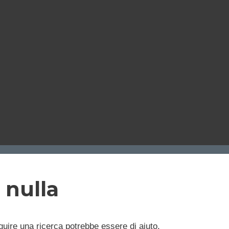
 nulla
uire una ricerca potrebbe essere di aiuto.