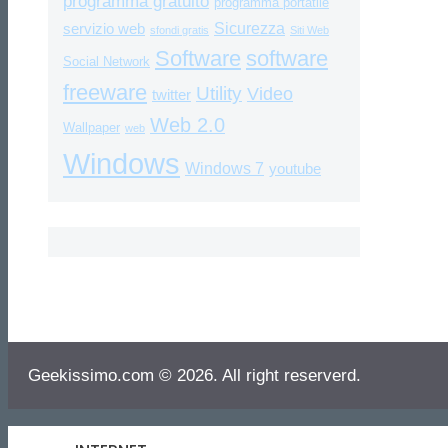
programma gratuito
programma portatile
Sicurezza
servizio web
sfondi gratis
Siti Web
Software
software
Social Network
freeware
Utility
Video
twitter
Web 2.0
Wallpaper
web
Windows
Windows 7
youtube
Geekissimo.com © 2026. All right reserverd.