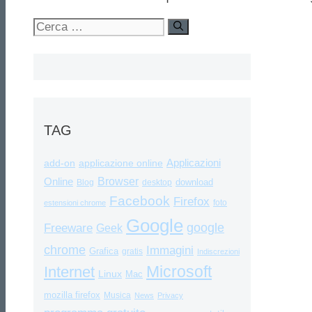
Ricerca
per:
TAG
Applicazioni
add-on
applicazione online
Browser
Online
download
Blog
desktop
Facebook
Firefox
foto
estensioni chrome
Google
google
Freeware
Geek
chrome
Immagini
Grafica
gratis
Indiscrezioni
Internet
Microsoft
Linux
Mac
mozilla firefox
Musica
News
Privacy