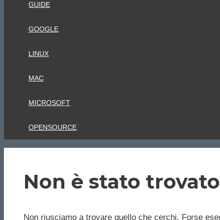
GUIDE
GOOGLE
LINUX
MAC
MICROSOFT
OPENSOURCE
Non è stato trovato
Non riusciamo a trovare quello che cerchi. Forse eseg