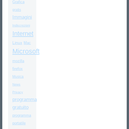
Grafica
gratis
Immagini
Indiscrezioni
Internet
Linux
Mac
Microsoft
mozilla
firefox
Musica
News
Privacy
programma
gratuito
programma
portatile