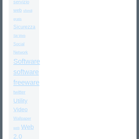
servizio
web
sfondi
gratis
Sicurezza
Siti Web
Social
Network
Software
software
freeware
twitter
Utility
Video
Wallpaper
Web
web
2.0