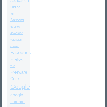
Applicazioni
Online
Blog
Browser
desktop
download
estensioni
chrome
Facebook
Firefox
foto
Freeware
Geek
Google
google
chrome