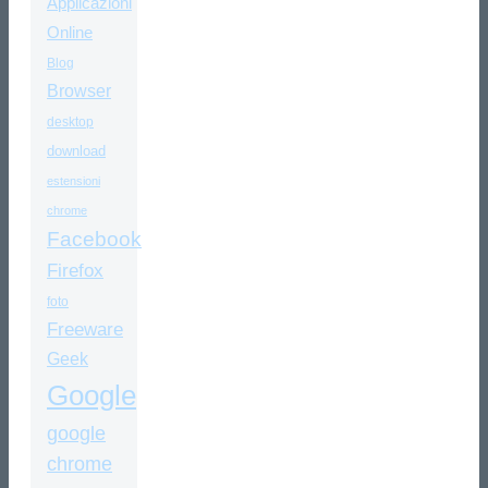
Applicazioni
Online
Blog
Browser
desktop
download
estensioni
chrome
Facebook
Firefox
foto
Freeware
Geek
Google
google
chrome