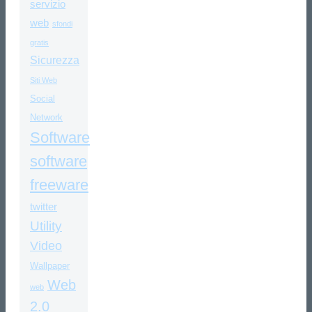
servizio
web
sfondi
gratis
Sicurezza
Siti Web
Social
Network
Software
software
freeware
twitter
Utility
Video
Wallpaper
Web
web
2.0