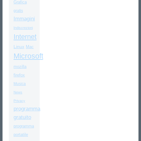
Grafica
gratis
Immagini
Indiscrezioni
Internet
Linux
Mac
Microsoft
mozilla
firefox
Musica
News
Privacy
programma
gratuito
programma
portatile