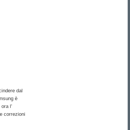
cindere dal
Samsung è
ora l’
e correzioni