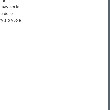
 la
 avviato la
te dello
ervizio vuole