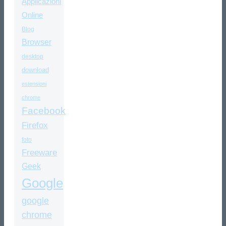
Applicazioni
Online
Blog
Browser
desktop
download
estensioni
chrome
Facebook
Firefox
foto
Freeware
Geek
Google
google
chrome