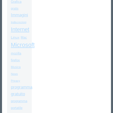
Grafica
gratis
Immagini
Indiscrezioni
Internet
Linux
Mac
Microsoft
mozilla
firefox
Musica
News
Privacy
programma
gratuito
programma
portatile