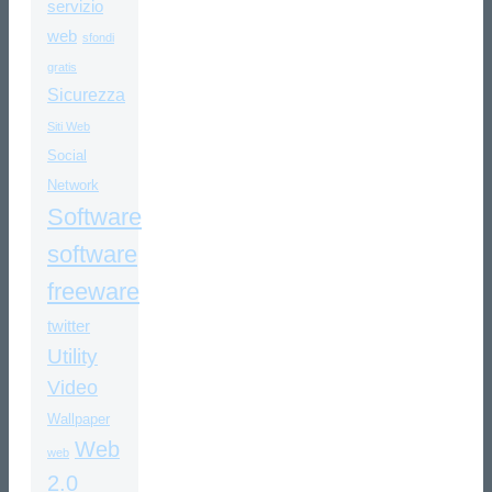
servizio
web
sfondi
gratis
Sicurezza
Siti Web
Social
Network
Software
software
freeware
twitter
Utility
Video
Wallpaper
Web
web
2.0