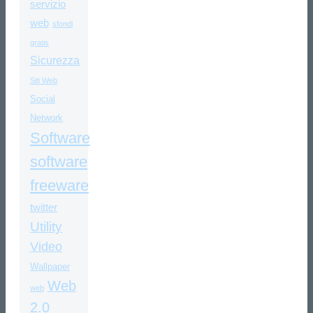
servizio
web
sfondi
gratis
Sicurezza
Siti Web
Social
Network
Software
software
freeware
twitter
Utility
Video
Wallpaper
Web
web
2.0