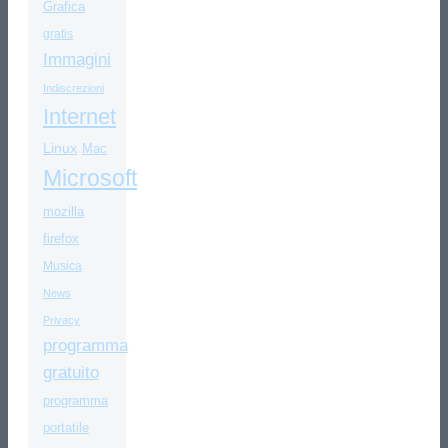
Grafica
gratis
Immagini
Indiscrezioni
Internet
Linux
Mac
Microsoft
mozilla
firefox
Musica
News
Privacy
programma
gratuito
programma
portatile