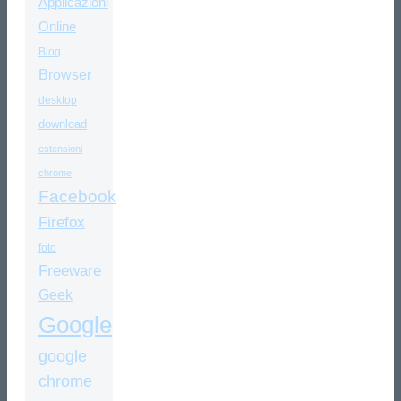
Applicazioni
Online
Blog
Browser
desktop
download
estensioni
chrome
Facebook
Firefox
foto
Freeware
Geek
Google
google
chrome